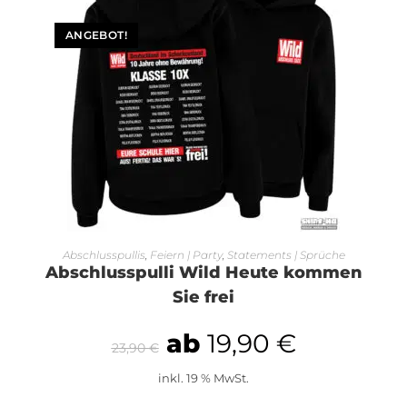
ANGEBOT!
AUSFÜHRUNG WÄHLEN
Abschlusspullis
,
Feiern | Party
,
Statements | Sprüche
Abschlusspulli Wild Heute kommen
Sie frei
ab
19,90
€
23,90
€
inkl. 19 % MwSt.