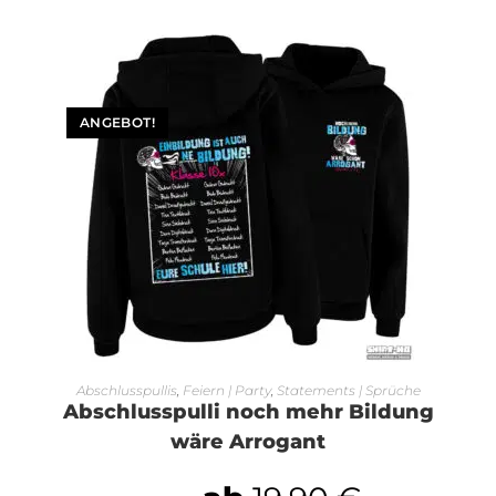
ANGEBOT!
AUSFÜHRUNG WÄHLEN
Abschlusspullis
,
Feiern | Party
,
Statements | Sprüche
Abschlusspulli noch mehr Bildung
wäre Arrogant