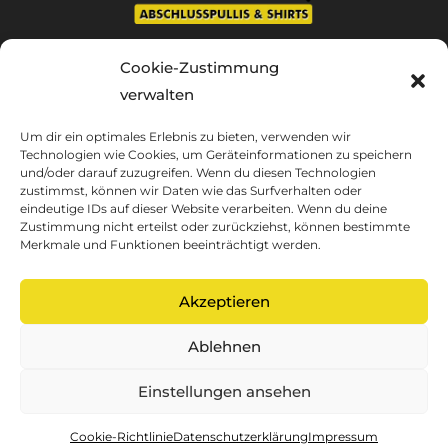
MO - FR 9.00 bis 17.00 Uhr
Cookie-Zustimmung
Telefon/Whatsapp: +49 60 50 30 76 786
verwalten
63599 Biebergemünd
Kontakt: info@shirt-hq.de
Um dir ein optimales Erlebnis zu bieten, verwenden wir
Technologien wie Cookies, um Geräteinformationen zu speichern
und/oder darauf zuzugreifen. Wenn du diesen Technologien
zustimmst, können wir Daten wie das Surfverhalten oder
RECHTLICHES
eindeutige IDs auf dieser Website verarbeiten. Wenn du deine
Zustimmung nicht erteilst oder zurückziehst, können bestimmte
Merkmale und Funktionen beeinträchtigt werden.
UNSERE AGB
IMPRESSUM
Akzeptieren
DATENSCHUTZ
WIDERRUFSBELEHRUNG
Ablehnen
Einstellungen ansehen
Cookie-Richtlinie
Datenschutzerklärung
Impressum
Copyright 2021 SHIRT HQ