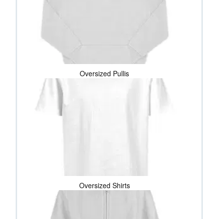
Oversized Pullis
Oversized Shirts