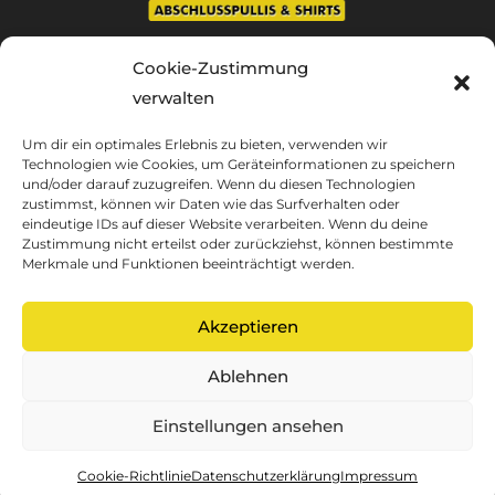
MO - FR 9.00 bis 17.00 Uhr
Cookie-Zustimmung
Telefon/Whatsapp: +49 60 50 30 76 786
verwalten
63599 Biebergemünd
Kontakt: info@shirt-hq.de
Um dir ein optimales Erlebnis zu bieten, verwenden wir
Technologien wie Cookies, um Geräteinformationen zu speichern
und/oder darauf zuzugreifen. Wenn du diesen Technologien
zustimmst, können wir Daten wie das Surfverhalten oder
RECHTLICHES
eindeutige IDs auf dieser Website verarbeiten. Wenn du deine
Zustimmung nicht erteilst oder zurückziehst, können bestimmte
Merkmale und Funktionen beeinträchtigt werden.
UNSERE AGB
IMPRESSUM
Akzeptieren
DATENSCHUTZ
WIDERRUFSBELEHRUNG
Ablehnen
Einstellungen ansehen
Cookie-Richtlinie
Datenschutzerklärung
Impressum
Copyright 2021 SHIRT HQ