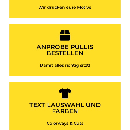
Wir drucken eure Motive
Anproben anfordern
ANPROBE PULLIS
BESTELLEN
TESTEN & WOHLFÜHLEN
Damit alles richtig sitzt!
Pieces anschauen
TEXTILAUSWAHL UND
FARBEN
STYLES & CUTS
Colorways & Cuts