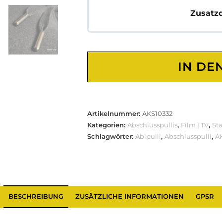
Zusatz
IN DE
Artikelnummer:
AKS10332
Kategorien:
Abschlusspullis
,
Film | TV
,
St
Schlagwörter:
Abipulli
,
Abschlusspulli
,
A
BESCHREIBUNG
ZUSÄTZLICHE INFORMATIONEN
GPSR