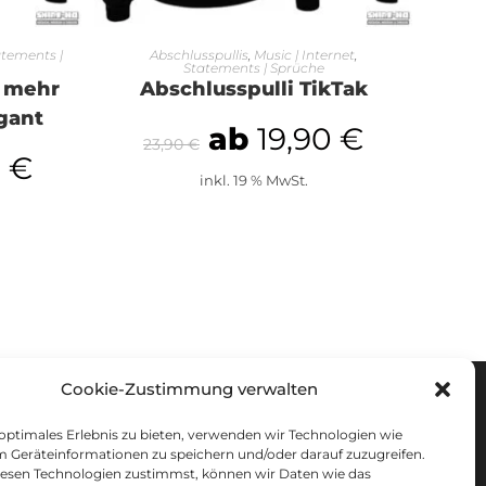
EN
AUSFÜHRUNG WÄHLEN
tements |
Abschlusspullis
,
Music | Internet
,
Statements | Sprüche
h mehr
Abschlusspulli TikTak
gant
ab
19,90
€
23,90
€
0
€
inkl. 19 % MwSt.
Cookie-Zustimmung verwalten
RECHTLICHES
 optimales Erlebnis zu bieten, verwenden wir Technologien wie
m Geräteinformationen zu speichern und/oder darauf zuzugreifen.
UNSERE AGB
esen Technologien zustimmst, können wir Daten wie das