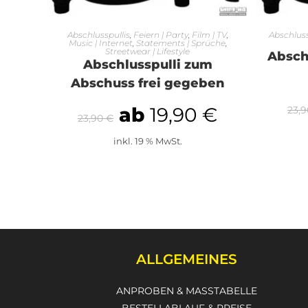
AUSFÜHRUNG WÄHLEN
A
Abschlusspullis
,
Feiern | Party
,
Film | TV
,
Abschluss
Music | Internet
,
Statements | Sprüche
,
Streetwear | Lifestyle
Absch
Abschlusspulli zum
Abschuss frei gegeben
ab
19,90
€
23,
23,90
€
inkl. 19 % MwSt.
ALLGEMEINES
ANPROBEN & MASSTABELLE