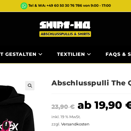
Tel & WA: +49 60 50 30 76 786 von 9:00 - 17:00
ST GESTALTEN
TEXTILIEN
FAQS & 
Abschlusspulli The
ab
19,90
23,90
€
inkl. 19 % MwSt.
zzgl.
Versandkosten