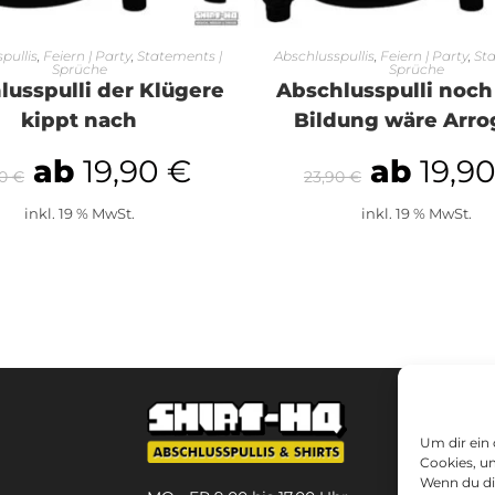
USFÜHRUNG WÄHLEN
AUSFÜHRUNG WÄHL
pullis
,
Feiern | Party
,
Statements |
Abschlusspullis
,
Feiern | Party
,
Sta
Sprüche
Sprüche
lusspulli der Klügere
Abschlusspulli noc
kippt nach
Bildung wäre Arro
ab
19,90
€
ab
19,9
90
€
23,90
€
inkl. 19 % MwSt.
inkl. 19 % MwSt.
Um dir ein
Cookies, u
Wenn du di