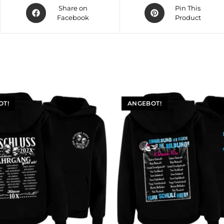
Share on
Pin This
Facebook
Product
OT!
ANGEBOT!