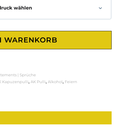
druck wählen
N WARENKORB
atements | Sprüche
K Kapuzenpulli
,
AK Pulli
,
Alkohol
,
Feiern