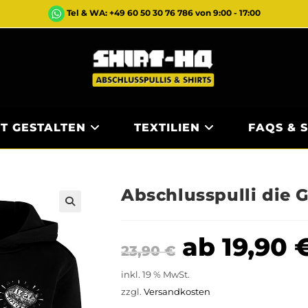
Tel & WA: +49 60 50 30 76 786 von 9:00 - 17:00
ST GESTALTEN
TEXTILIEN
FAQS & 
Abschlusspulli die 
ab
19,90
23,90
€
inkl. 19 % MwSt.
zzgl.
Versandkosten