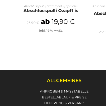
AUSFÜHRUNG WÄHLEN
A
Abschlusspullis
,
Statements | Sprüche
Abschluss
Abschlusspulli Ozapft is
Absc
ab
19,90
€
23,90
€
inkl. 19 % MwSt.
23,
ALLGEMEINES
ANPROBEN & MASSTABELLE
BESTELLABLAUF & PREISE
LIEFERUNG & VERSAND