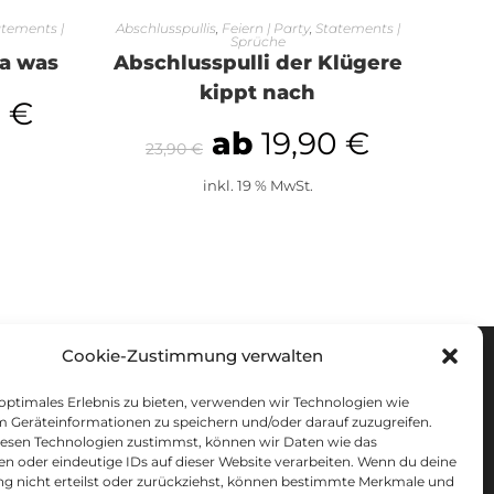
EN
AUSFÜHRUNG WÄHLEN
tements |
Abschlusspullis
,
Feiern | Party
,
Statements |
Sprüche
ga was
Abschlusspulli der Klügere
kippt nach
0
€
ab
19,90
€
23,90
€
inkl. 19 % MwSt.
Cookie-Zustimmung verwalten
RECHTLICHES
 optimales Erlebnis zu bieten, verwenden wir Technologien wie
m Geräteinformationen zu speichern und/oder darauf zuzugreifen.
UNSERE AGB
esen Technologien zustimmst, können wir Daten wie das
IMPRESSUM
en oder eindeutige IDs auf dieser Website verarbeiten. Wenn du deine
DATENSCHUTZ
 nicht erteilst oder zurückziehst, können bestimmte Merkmale und