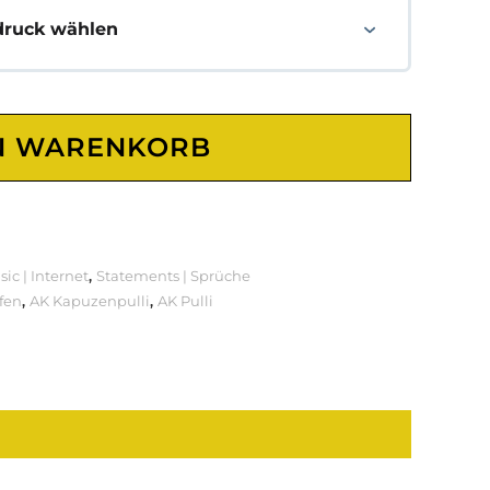
druck wählen
N WARENKORB
ic | Internet
,
Statements | Sprüche
fen
,
AK Kapuzenpulli
,
AK Pulli