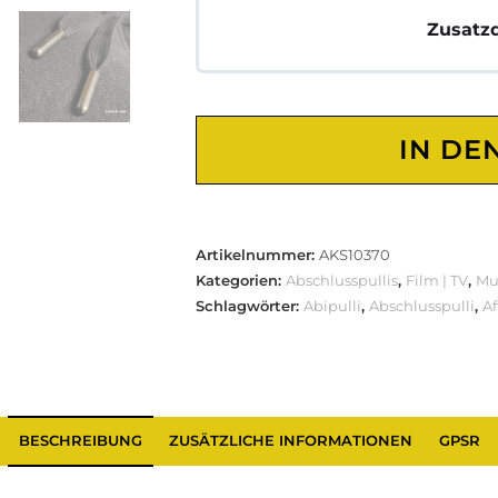
Zusatz
IN DE
Artikelnummer:
AKS10370
Kategorien:
Abschlusspullis
,
Film | TV
,
Mus
Schlagwörter:
Abipulli
,
Abschlusspulli
,
Af
BESCHREIBUNG
ZUSÄTZLICHE INFORMATIONEN
GPSR